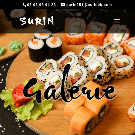
06 05 93 94 23
surin251@outlook.com
Galerie